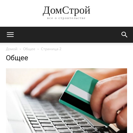
ДомСтрой
все о строительстве
Домой
Общее
Страница 2
Общее