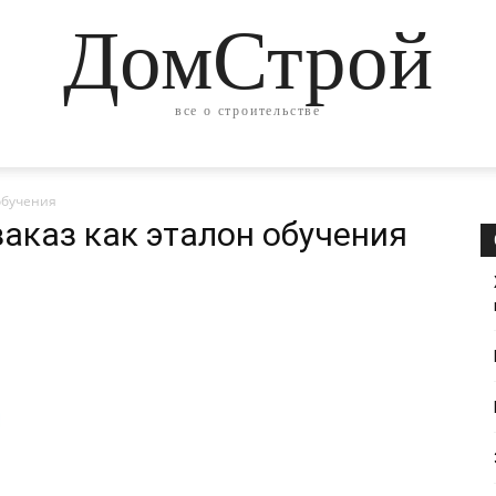
ДомСтрой
все о строительстве
обучения
заказ как эталон обучения