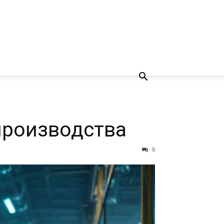
 производства
0