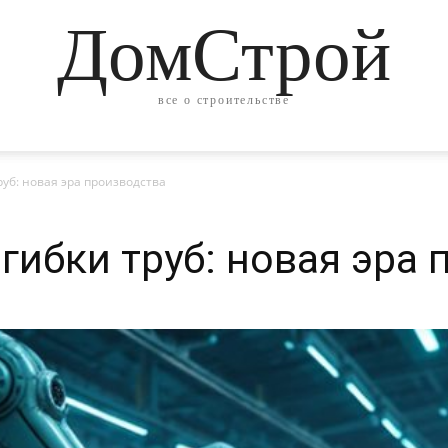
ДомСтрой
все о строительстве
уб: новая эра производства
гибки труб: новая эра