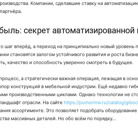
оизводства. Компании, сделавшие ставку на автоматизацию
партнёра.
ибыль: секрет автоматизированной 
о шаг вперёд, а переход на принципиально новый уровень пр
нки становятся залогом устойчивого развития и роста бизн
ть, качество и способность уверенно смотреть в будущее.
й процесс, а стратегически важная операция, лежащая в о
опор конструкций в мебельной индустрии. Ещё недавно гиб
ыми производственными циклами. Однако технологии не стоя
ландшафт отрасли. На сайте
https://pumorinw.ru/catalog/gib
ния ассортименте. Это позволяет подобрать оборудование 
ства массивных деталей. Но обо всём по порядку…