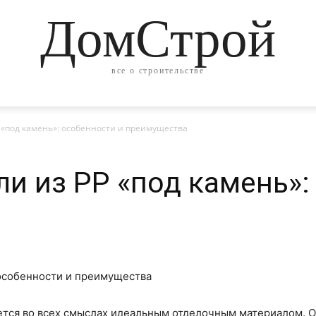
ДомСтрой
все о строительстве
 «под камень»: особенности и преимущества
и из РР «под камень»:
ется во всех смыслах идеальным отделочным материалом. Од