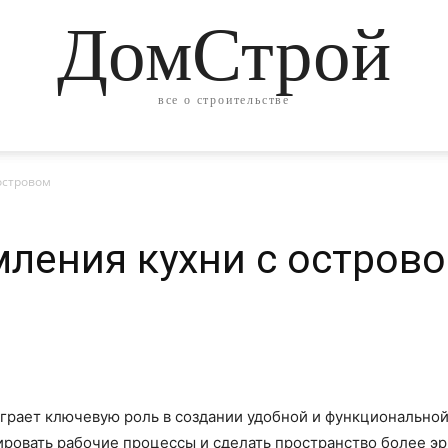
ДомСтрой
все о строительстве
островом
ления кухни с остров
играет ключевую роль в создании удобной и функционально
ровать рабочие процессы и сделать пространство более э