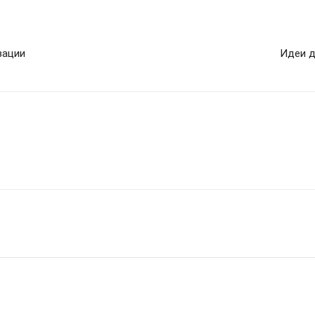
зации
Идеи д