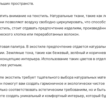
льших пространств.
ить внимание на текстиль. Натуральные ткани, такие как л
 Они позволяют воздуху свободно циркулировать, что способ
стиль, стоит отдавать предпочтение изделиям, произведён
ческого хлопка или переработанных волокон.
товая палитра. В экостиле предпочтение отдается натурал
и. Земляные тона, такие как бежевый, зелёный и коричнев
концепцию интерьера. Использование таких цветов в отдел
олее уютным.
иле экостиль требует тщательного выбора натуральных мате
он помогут вам создать гармоничное и экологически чистое
лько соответствовать эстетическим требованиям, но и быт
те создать уникальный и комфортный интерьер, который буд