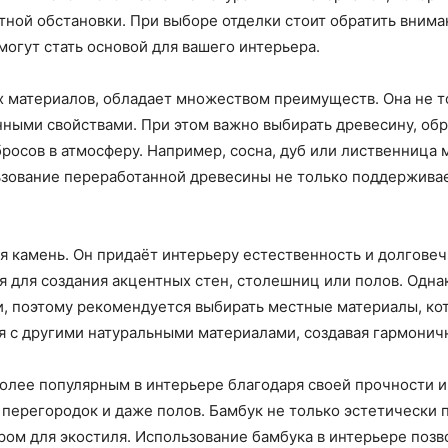
ной обстановки. При выборе отделки стоит обратить вниман
огут стать основой для вашего интерьера.
х материалов, обладает множеством преимуществ. Она не 
нными свойствами. При этом важно выбирать древесину, об
росов в атмосферу. Например, сосна, дуб или лиственница 
льзование переработанной древесины не только поддержива
камень. Он придаёт интерьеру естественность и долговечн
я для создания акцентных стен, столешниц или полов. Одна
ии, поэтому рекомендуется выбирать местные материалы, к
ся с другими натуральными материалами, создавая гармони
 более популярным в интерьере благодаря своей прочности и
 перегородок и даже полов. Бамбук не только эстетически 
ром для экостиля. Использование бамбука в интерьере позв