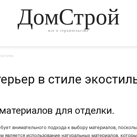
ДомСтрой
все о строительстве
экостиль
терьер в стиле экостил
материалов для отделки.
ебует внимательного подхода к выбору материалов, поскол
 является использование натуральных материалов, которые