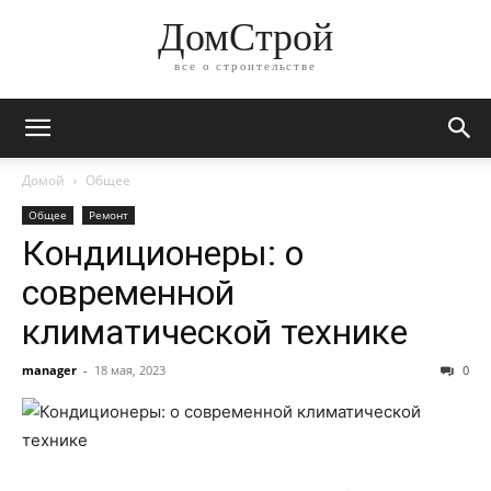
ДомСтрой
все о строительстве
Домой
Общее
Общее
Ремонт
Кондиционеры: о
современной
климатической технике
manager
-
18 мая, 2023
0