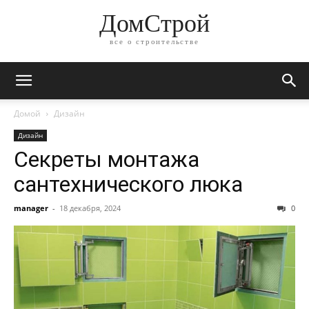
ДомСтрой
все о строительстве
Домой
Дизайн
Дизайн
Секреты монтажа
сантехнического люка
manager
-
18 декабря, 2024
0