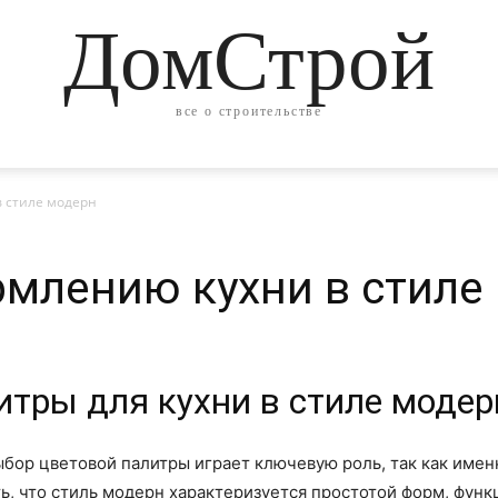
ДомСтрой
все о строительстве
 стиле модерн
млению кухни в стиле
итры для кухни в стиле модер
бор цветовой палитры играет ключевую роль, так как имен
ь, что стиль модерн характеризуется простотой форм, функ