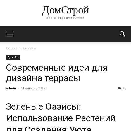
ДомСтрой
все о строительстве
Домой
Дизайн
Дизайн
Современные идеи для
дизайна террасы
admin
-
11 января, 2025
0
Зеленые Оазисы:
Использование Растений
для Создания Уюта